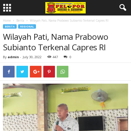
Home
Berita
Wilayah Pati, Nama Prabowo Subianto Terkenal Capres RI
BERITA
REGIONAL
Wilayah Pati, Nama Prabowo
Subianto Terkenal Capres RI
By
admin
-
July 30, 2022
447
0