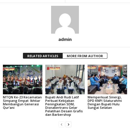
admin
RELATED ARTICLES
MORE FROM AUTHOR
MTQN Ke-23 Kecamatan
Bupati Andi Rudi Latif
Memperkuat Sinergi,
Simpang Empat: Ikhtiar
Perkuat Kebijakan
DPD KNPI Silaturahmi
Membangun Generasi
Peningkatan SDM,
Dengan Bupati Hulu
Qur’ani
Disnakertrans Gelar
Sungai Selatan
Pelatihan Desain Grafis
dan Barbershop