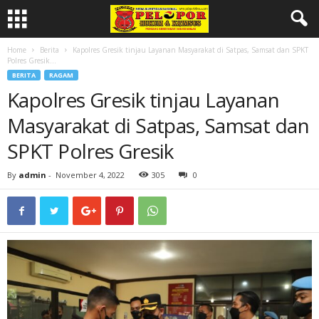
Home
Berita
Kapolres Gresik tinjau Layanan Masyarakat di Satpas, Samsat dan SPKT
Polres Gresik...
BERITA
RAGAM
Kapolres Gresik tinjau Layanan
Masyarakat di Satpas, Samsat dan
SPKT Polres Gresik
By
admin
-
November 4, 2022
305
0