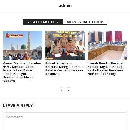
admin
RELATED ARTICLES
MORE FROM AUTHOR
Panas Madinah Tembus
Polsek Kota Baru
Tanah Bumbu Perkuat
45°C, Jamaah Safina
Berhasil Mengamankan
Kesiapsiagaan Hadapi
Asalam Asal Kalsel
Pelaku Kasus Curanmor
Karhutla dan Bencana
Tetap Khusyuk
Residivis
Hidrometeorologi
Beribadah di Masjid
Nabawi
LEAVE A REPLY