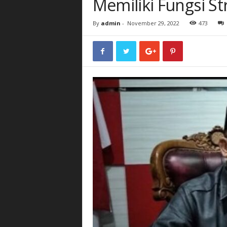
Memiliki Fungsi St
By
admin
-
November 29, 2022
473