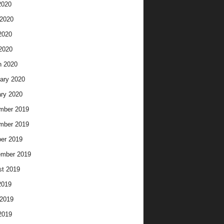
2020
2020
2020
 2020
h 2020
ary 2020
ry 2020
mber 2019
mber 2019
er 2019
ember 2019
t 2019
2019
2019
2019