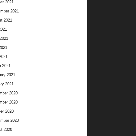
er 2021
ember 2021
t 2021
2021
2021
2021
 2021
h 2021
ary 2021
ry 2021
mber 2020
mber 2020
er 2020
ember 2020
t 2020