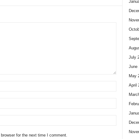
Janua
Dece
Nove
Octob
Sept
Augus
July 
June 
May 
April
Marc
Febru
Janua
Dece
Nove
 browser for the next time I comment.