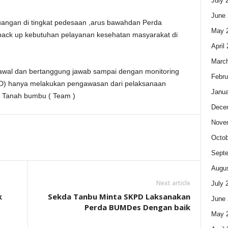
July 
June 
angan di tingkat pedesaan ,arus bawahdan Perda
May 
ck up kebutuhan pelayanan kesehatan masyarakat di
April
Marc
gawal dan bertanggung jawab sampai dengan monitoring
Febru
RD) hanya melakukan pengawasan dari pelaksanaan
Janua
 Tanah bumbu ( Team )
Dece
Nove
Octob
Sept
Augus
Next article
July 
k
Sekda Tanbu Minta SKPD Laksanakan
June 
Perda BUMDes Dengan baik
May 