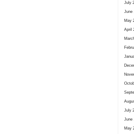
July 
June 
May 
April
Marc
Febru
Janua
Dece
Nove
Octob
Sept
Augus
July 
June 
May 