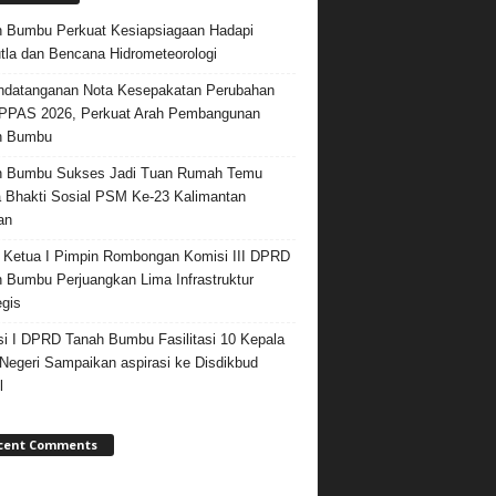
 Bumbu Perkuat Kesiapsiagaan Hadapi
tla dan Bencana Hidrometeorologi
datanganan Nota Kesepakatan Perubahan
PPAS 2026, Perkuat Arah Pembangunan
h Bumbu
h Bumbu Sukses Jadi Tuan Rumah Temu
 Bhakti Sosial PSM Ke-23 Kalimantan
an
 Ketua I Pimpin Rombongan Komisi III DPRD
 Bumbu Perjuangkan Lima Infrastruktur
egis
i I DPRD Tanah Bumbu Fasilitasi 10 Kepala
egeri Sampaikan aspirasi ke Disdikbud
l
cent Comments