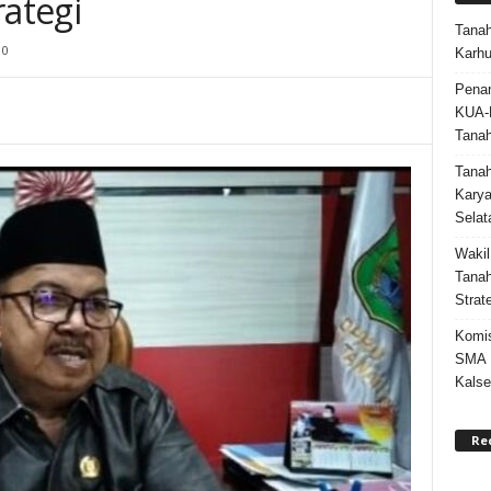
rategi
Tanah
0
Karhu
Penan
KUA-
Tana
Tana
Karya
Selat
Wakil
Tanah
Strat
Komis
SMA N
Kalse
Re