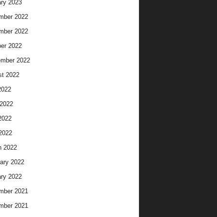
ry 2023
mber 2022
mber 2022
er 2022
ember 2022
t 2022
2022
2022
2022
 2022
h 2022
ary 2022
ry 2022
mber 2021
mber 2021