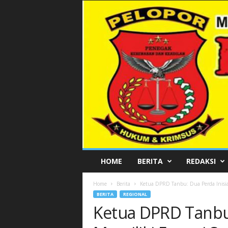
P
HOME
BERITA
REDAKSI
E
L
Home
Berita
Ketua DPRD Tanbu: Dua Perda Inisiat
O
BERITA
REGIONAL
P
Ketua DPRD Tanbu:
O
R