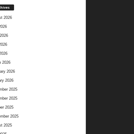
chives
t 2026
2026
2026
2026
 2026
h 2026
ary 2026
ry 2026
mber 2025
mber 2025
er 2025
ember 2025
t 2025