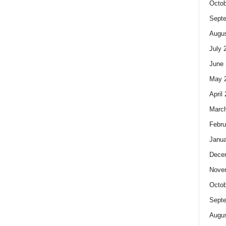
Octob
Sept
Augus
July 
June 
May 
April
Marc
Febru
Janua
Dece
Nove
Octob
Sept
Augus