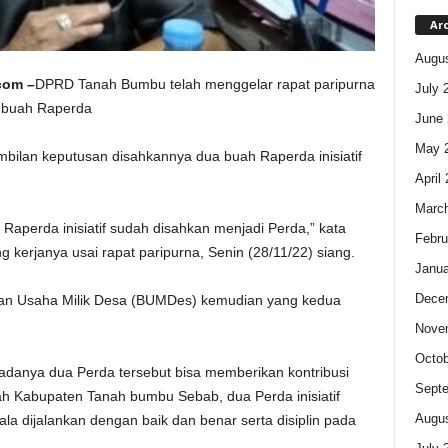
Ar
Augus
com –
DPRD Tanah Bumbu telah menggelar rapat paripurna
July 
 buah Raperda
June 
May 
ilan keputusan disahkannya dua buah Raperda inisiatif
April
Marc
 Raperda inisiatif sudah disahkan menjadi Perda,” kata
Febru
kerjanya usai rapat paripurna, Senin (28/11/22) siang.
Janua
Dece
an Usaha Milik Desa (BUMDes) kemudian yang kedua
Nove
Octob
n adanya dua Perda tersebut bisa memberikan kontribusi
Sept
h Kabupaten Tanah bumbu Sebab, dua Perda inisiatif
Augus
la dijalankan dengan baik dan benar serta disiplin pada