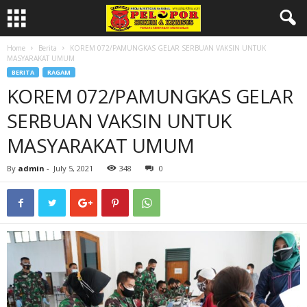
Home
Berita
KOREM 072/PAMUNGKAS GELAR SERBUAN VAKSIN UNTUK
MASYARAKAT UMUM
BERITA
RAGAM
KOREM 072/PAMUNGKAS GELAR
SERBUAN VAKSIN UNTUK
MASYARAKAT UMUM
By
admin
-
July 5, 2021
348
0