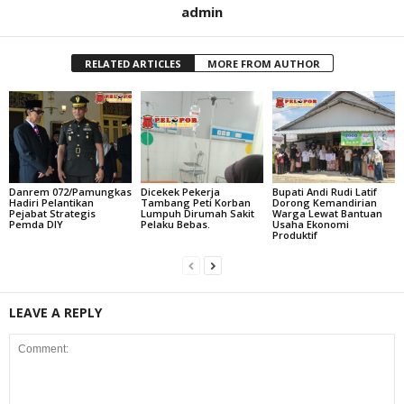
admin
RELATED ARTICLES
MORE FROM AUTHOR
Danrem 072/Pamungkas
Dicekek Pekerja
Bupati Andi Rudi Latif
Hadiri Pelantikan
Tambang Peti Korban
Dorong Kemandirian
Pejabat Strategis
Lumpuh Dirumah Sakit
Warga Lewat Bantuan
Pemda DIY
Pelaku Bebas.
Usaha Ekonomi
Produktif
LEAVE A REPLY